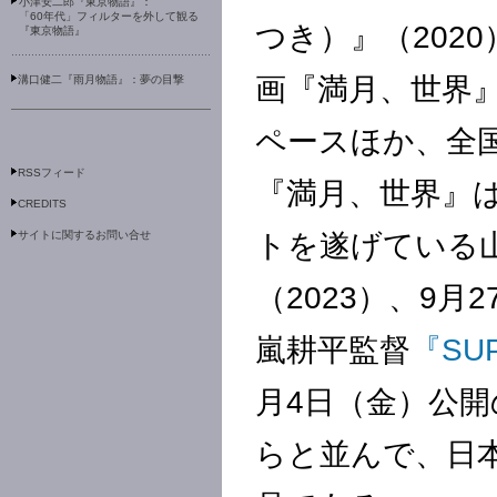
小津安二郎『東京物語』：
「60年代」フィルターを外して観る
つき）』（202
『東京物語』
画『満月、世界』
溝口健二『雨月物語』：夢の目撃
ペースほか、全
RSSフィード
『満月、世界』
CREDITS
サイトに関するお問い合せ
トを遂げている
（2023）、9
嵐耕平監督
『SUP
月4日（金）公開
らと並んで、日