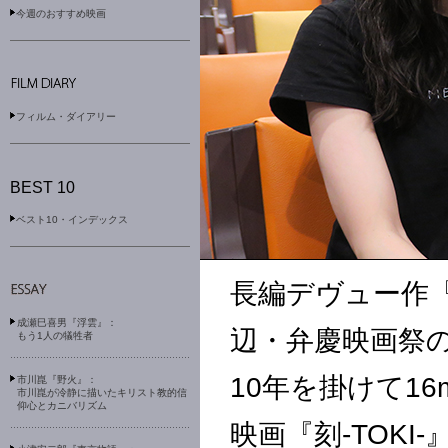
今週のおすすめ映画
フィルム・ダイアリー
ベスト10・インデックス
長編デヴュー作『
成瀬巳喜男『浮雲』：
辺・弁慶映画祭
もう1人の犠牲者
10年を掛けて1
市川崑『野火』：
市川崑が冷静に描いたキリスト教的信
仰心とカニバリズム
映画『刻-TOK