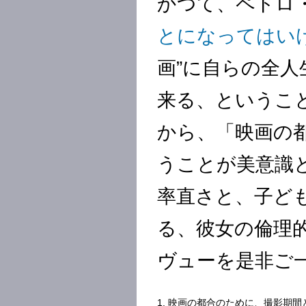
かつて、ペドロ
とになってはい
画”に自らの全
来る、というこ
から、「映画の
うことが美意識
率直さと、子ど
る、彼女の倫理
ヴューを是非ご
1. 映画の都合のために、撮影期