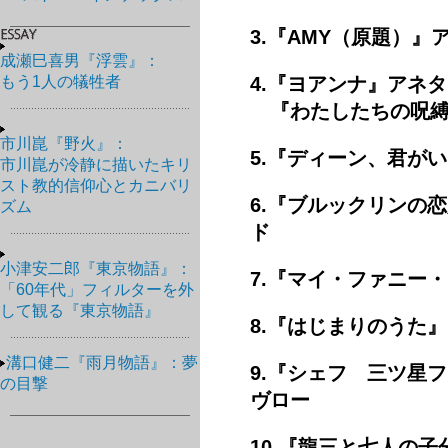
3.『AMY（原題）
成瀬巳喜男『浮雲』：
もう1人の犠牲者
4.『ヨアンナ』アネ
『わたしたちの呪縛
市川崑『野火』：
5.『ディーン、君が
市川崑が冷静に描いたキリ
スト教的信仰心とカニバリ
6.『ブルックリンの
ズム
ド
小津安二郎『東京物語』：
7.『マイ・ファニー
「60年代」フィルターを外
して観る『東京物語』
8.『はじまりのうた
溝口健二『雨月物語』：夢
9.『シェフ 三ツ星
の目撃
ヴロー
10.『龍三と七人の