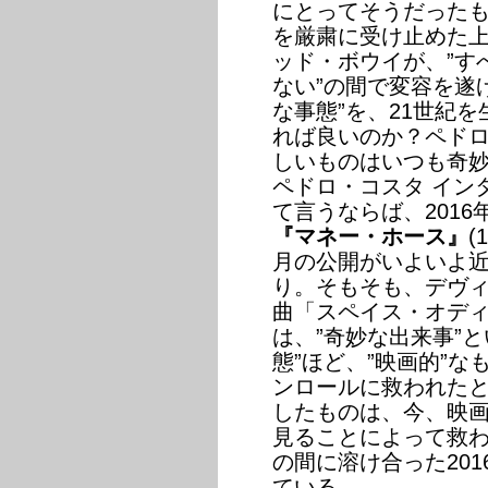
にとってそうだったも
を厳粛に受け止めた
ッド・ボウイが、”す
ない”の間で変容を遂
な事態”を、21世紀
れば良いのか？ペド
しいものはいつも奇妙だ」（
ペドロ・コスタ イン
て言うならば、201
『マネー・ホース』
(
月の公開がいよいよ
り。そもそも、デヴ
曲「スペイス・オディティ／
は、”奇妙な出来事”
態”ほど、”映画的”
ンロールに救われた
したものは、今、映画
見ることによって救わ
の間に溶け合った20
ている。