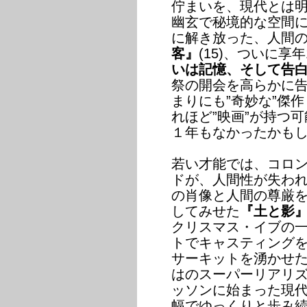
佇まいを、現代とは
幽玄で秘境的な空間
に解き放った、人間
客』
(15)、ついに享
いは記憶、そして告
祭の開会を高らかに
まりにも”奇妙な”傑作
れほど”映画”が持つ
１年もなかったかも
若い才能では、コロ
ドが、人間性が失わ
の肖像と人間の尊厳
してみせた
『土と影
クリスマス・イブの一
トでキャスティングを
サーキットを湧かせた
はのスーパーリアリ
ッソンに始まった現
幅でゆっくりと歩み続