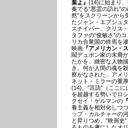
葉よ』
(14)に始ま
奏でる”悪霊の訪れ”
然”をスクリーンから
たジャン・エプシュ
スナイパー、クリス・
タファの”俊敏さ”の
リカ合衆国の終焉を
映画
『アメリカン・
閥デュポン家の末裔
たかを、緻密な人物
き、何が人間の魂を
察がなされた、アメ
ネット・ミラーの重
(14)、”言語”（こ
を超越する勢いでロ
クセイ・ゲルマンの
養主義を相対化しつ
ップ・カルチャーの
と昇りつめ、”映画史
るものを虜にしたオ