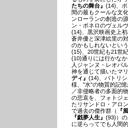
たちの舞台』
(14)
間の最もクールな文化
ンローランの創造の
ン・ボネロのヴェル
(14)、黒沢映画史上
蒼井優と深津絵里の
のかもしれないという
(15)、20世紀も21
(10)通りには行かな
人ジャンヌ・レオパ
神を通じて描いたマ
ディ』
(14)、パトリ
様、”水”の物質的記
／非侵略者の多面的
の悲哀を、フォトジェ
たリサンドロ・アロ
で過去の傑作群（
『
『戯夢人生』
(93)
に逆らってでも人間