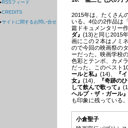
RSSフィード
CREDITS
2015年は、たくさ
いる。4位の2作品は
サイトに関するお問い合せ
篇ドキュメンタリー
ダ』
(13)と同じ20
画にこの２本はノミ
ので今回の映画祭の
ーだった。映画学校の
色彩とテンポ、カメ
だった。このベスト1
ールと私』
(14)、
『イ
女』
(14)、
『奇跡のひ
して飲んで歌って』
(
ヘルプ・ザ・ガール
も印象に残っている
小倉聖子