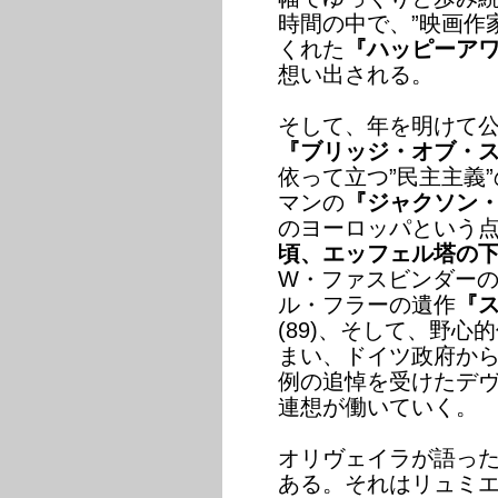
時間の中で、”映画作
くれた
『ハッピーア
想い出される。
そして、年を明けて
『ブリッジ・オブ・
依って立つ”民主主義
マンの
『ジャクソン
のヨーロッパという
頃、エッフェル塔の
W・ファスビンダー
ル・フラーの遺作
『
(89)、そして、野
まい、ドイツ政府か
例の追悼を受けたデ
連想が働いていく。
オリヴェイラが語った
ある。それはリュミ